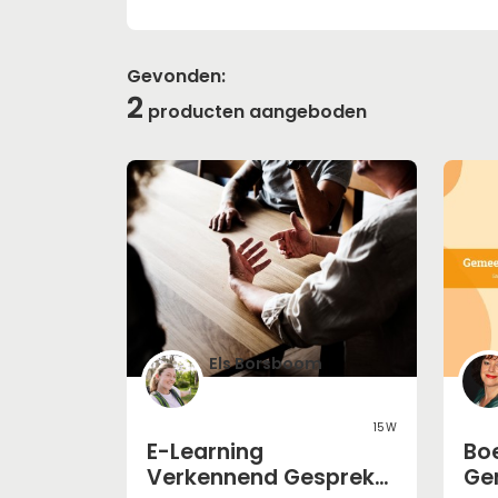
Gevonden:
2
producten aangeboden
Els Borsboom
15w
E-Learning
Bo
Verkennend Gesprek
Ge