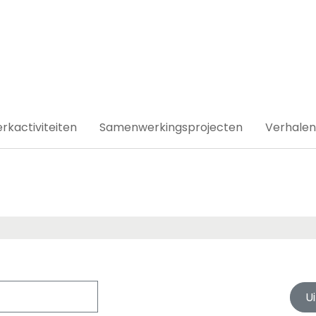
ducten
rkactiviteiten
Samenwerkingsprojecten
Verhalen
U
Zoeken
Wissen