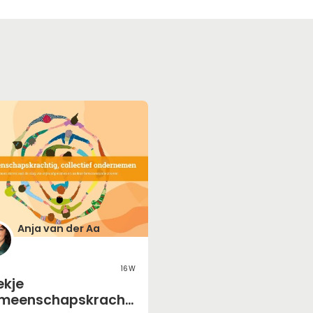
Anja van der Aa
16w
ekje
meenschapskrachti