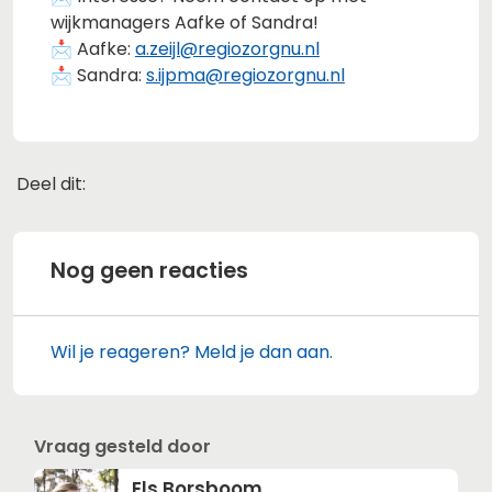
wijkmanagers Aafke of Sandra!
📩 Aafke:
a.zeijl@regiozorgnu.nl
📩 Sandra:
s.ijpma@regiozorgnu.nl
Deel dit:
Deel dit op Facebook
Deel dit op X
Deel dit op Linkedin
Deel dit op Whats
Nog geen reacties
Wil je reageren? Meld je dan aan.
Vraag gesteld door
Els Borsboom